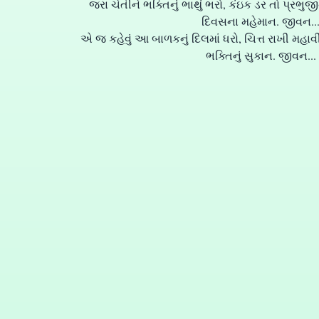
જરા ચેતીને ભક્તિનું ભાથું ભરો, કંઇક ડર તો પ્રભુજ
દિવસના મહેમાન. જીવન..
એ જ કહેવું આ બાળકનું દિલમાં ધરો, ચિત્ત રાખી મહા
ભક્તિનું સુકાન. જીવન...