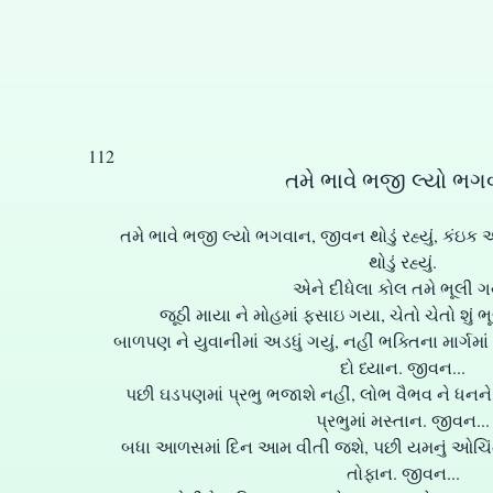
112
તમે ભાવે ભજી લ્યો ભગ
તમે ભાવે ભજી લ્યો ભગવાન, જીવન થોડું રહ્યું, કંઇક
થોડું રહ્યું.
એને દીધેલા કોલ તમે ભૂલી ગ
જૂઠી માયા ને મોહમાં ફસાઇ ગયા, ચેતો ચેતો શું ભ
બાળપણ ને યુવાનીમાં અડધું ગયું, નહીં ભક્તિના માર્ગમાં ડ
દો ધ્યાન. જીવન...
પછી ઘડપણમાં પ્રભુ ભજાશે નહીં, લોભ વૈભવ ને ધન
પ્રભુમાં મસ્તાન. જીવન...
બધા આળસમાં દિન આમ વીતી જશે, પછી યમનું ઓચિંતુ તે
તોફાન. જીવન...