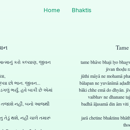
Home
Bhaktis
વાન
Tame 
 આત્માનું કરો કલ્યાણ, જીવન
tame bhāve bhaji lyo bhag
jivan thoḍu r
યા,
jūthi māyā ne mohamā phas
ૂલ્યા છો ભાન. જીવન...
bālapan ne yuvānīmā aḍadh
ગલું ભર્યું, હવે બાકી છે એમાં
bāki chhe emā do dhyān. jī
vaibhav ne dhanane tajā
ને તજાશે નહીં, બનો આજથી
badhā āļasamā din ām viti 
ડું થશે, નહીં ચાલે તમારૂં
jarā chetine bhaktinu bhāt
tho