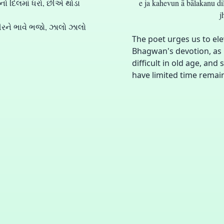
ીનો દિલમાં ધરો, છીએ થોડા
e ja kahevun ā bālakanu di
.
j
વીરને ભાવે ભજો, ઝાલો ઝાલો
The poet urges us to el
Bhagwan's devotion, as l
difficult in old age, an
have limited time remai