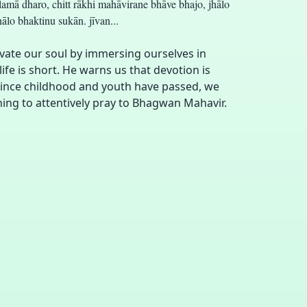
lamā dharo, chitt rākhi mahāvirane bhāve bhajo, jhālo
hālo bhaktinu sukān. jīvan...
evate our soul by immersing ourselves in
ife is short. He warns us that devotion is
d since childhood and youth have passed, we
ning to attentively pray to Bhagwan Mahavir.