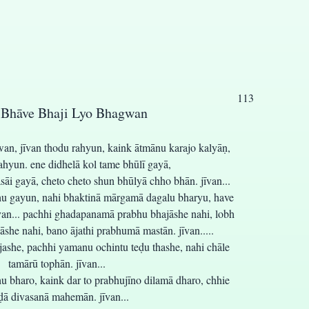
113
Bhāve Bhaji Lyo Bhagwan
wan, jīvan thodu rahyun, kaink ātmānu karajo kalyāṇ,
ahyun. ene didhelā kol tame bhūlī gayā,
āi gayā, cheto cheto shun bhūlyā chho bhān. jīvan...
u gayun, nahi bhaktinā mārgamā dagalu bharyu, have
van... pachhi ghadapanamā prabhu bhajāshe nahi, lobh
she nahi, bano ājathi prabhumā mastān. jīvan.....
jashe, pachhi yamanu ochintu teḍu thashe, nahi chāle
tamārū tophān. jīvan...
hu bharo, kaink dar to prabhujīno dilamā dharo, chhie
ḍā divasanā mahemān. jīvan...