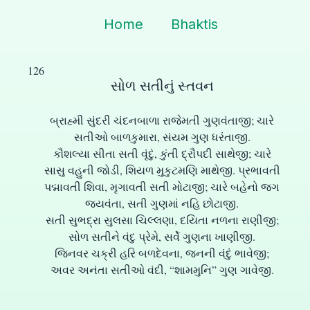
Home
Bhaktis
126
સોળ સતીનું સ્તવન
બ્રાહ્મી સુંદરી ચંદનબાળા રાજેમતી ગુણવંતાજી; ચારે
સતીઓ બાળકુમારા, સંયમ ગુણ ધરંતાજી.
કૌશલ્યા સીતા સતી વૃંદું, કુંતી દ્રૌપદી સાથેજી; ચારે
સાસુ વહુની જોડી, શિયળ મુકુટમણિ માથેજી. પ્રભાવતી
પદ્માવતી શિવા, મૃગાવતી સતી મોટાજી; ચારે બહેનો જગ
જયવંતા, સતી ગુણમાં નહિ છોટાજી.
સતી સુભદ્રા સુલસા ચિલ્લણા, દયિતા નળના રાણીજી;
સોળ સતીને વંદુ પ્રેમે, સર્વે ગુણના ખાણીજી.
જિનવર ચક્રી હરિ બળદેવના, જનની વંદું ભાવેજી;
અવર અનંતા સતીઓ વંદી, “શામમુનિ” ગુણ ગાવેજી.