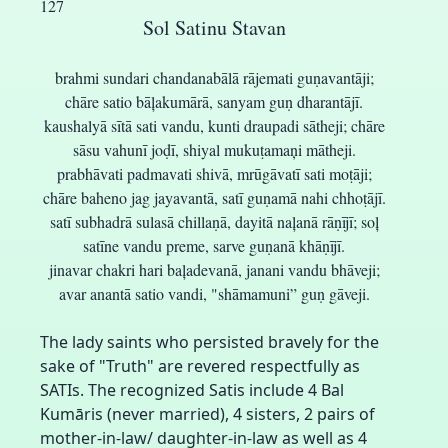
127
Sol Satinu Stavan
brahmi sundari chandanabālā rājemati guṇavantāji;
chāre satio bāļakumārā, sanyam guṇ dharantājī.
kaushalyā sītā sati vandu, kunti draupadi sātheji; chāre
sāsu vahunī joḍī, shiyal mukuṭamaņi mātheji.
prabhāvati padmavati shivā, mrūgāvatī sati moṭāji;
chāre baheno jag jayavantā, satī guṇamā nahi chhoṭājī.
satī subhadrā sulasā chillaṇā, dayitā naļanā rāṇījī; soļ
satīne vandu preme, sarve guṇanā khāṇījī.
jinavar chakri hari baļadevanā, janani vandu bhāveji;
avar anantā satio vandi, "shāmamuni” guṇ gāveji.
The lady saints who persisted bravely for the
sake of "Truth" are revered respectfully as
SATIs. The recognized Satis include 4 Bal
Kumāris (never married), 4 sisters, 2 pairs of
mother-in-law/ daughter-in-law as well as 4