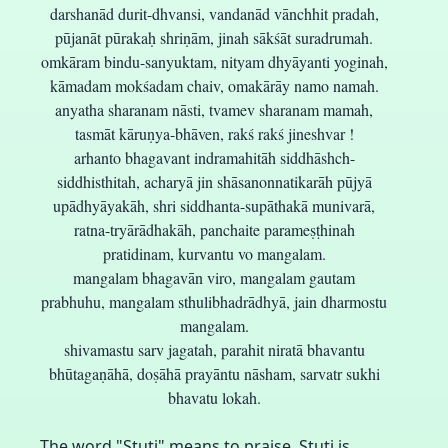
darshanād durit-dhvansi, vandanād vānchhit pradah,
pūjanāt pūrakaḥ shriṇām, jinah sākśāt suradrumah.
omkāram bindu-sanyuktam, nityam dhyāyanti yoginah,
kāmadam mokśadam chaiv, omakārāy namo namah.
anyatha sharanam nāsti, tvamev sharanam mamah,
tasmāt kāruṇya-bhāven, rakś rakś jineshvar !
arhanto bhagavant indramahitāh siddhāshch-
siddhisthitah, acharyā jin shāsanonnatikarāh pūjyā
upādhyāyakāh, shri siddhanta-supāthakā munivarā,
ratna-tryārādhakāh, panchaite parameṣṭhinah
pratidinam, kurvantu vo mangalam.
mangalam bhagavān viro, mangalam gautam
prabhuhu, mangalam sthulibhadrādhyā, jain dharmostu
mangalam.
shivamastu sarv jagatah, parahit niratā bhavantu
bhūtagaṇāhā, doṣāhā prayāntu nāsham, sarvatr sukhi
bhavatu lokah.
The word "Stuti" means to praise. Stuti is