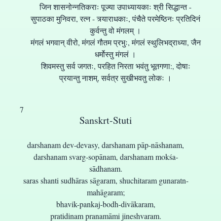
जिन शासनोन्नतिकराः पूज्या उपाध्यायकाः श्री सिद्धान्त -
सुपाठका मुनिवरा, रत्न - त्र्याराधकाः, पंचैते परमेष्ठिनः प्रतिदिनं
कुर्वन्तु वो मंगलम् ।
मंगलं भगवान् वीरो, मंगलं गौतम प्रभुः, मंगलं स्थुलिभद्राध्या, जैन
धर्मोस्तु मंगलं ।
शिवमस्तु सर्व जगतः, परहित निरता भवंतु भूतगणा:, दोषाः
प्रयान्तु नाशम्, सर्वत्र सुखीभवतु लोकः ।
7
Sanskrt-Stuti
darshanam dev-devasy, darshanam pāp-nāshanam,
darshanam svarg-sopānam, darshanam mokśa-
sādhanam.
saras shanti sudhāras sāgaram, shuchitaram gunaratn-
mahāgaram;
bhavik-pankaj-bodh-divākaram,
pratidinam pranamāmi jineshvaram.