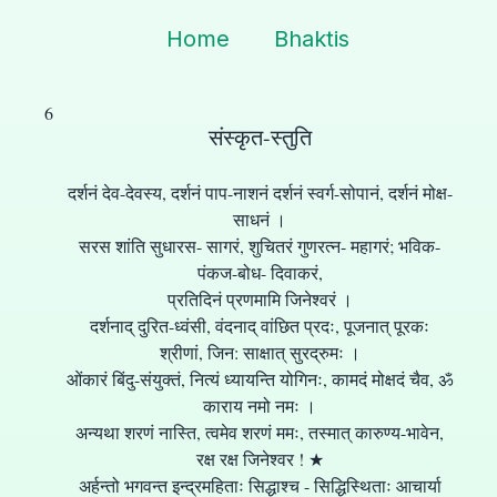
Home
Bhaktis
6
संस्कृत-स्तुति
दर्शनं देव-देवस्य, दर्शनं पाप-नाशनं दर्शनं स्वर्ग-सोपानं, दर्शनं मोक्ष-
साधनं ।
सरस शांति सुधारस- सागरं, शुचितरं गुणरत्न- महागरं; भविक-
पंकज-बोध- दिवाकरं,
प्रतिदिनं प्रणमामि जिनेश्वरं ।
दर्शनाद् दुरित-ध्वंसी, वंदनाद् वांछित प्रदः, पूजनात् पूरकः
श्रीणां, जिन: साक्षात् सुरद्रुमः ।
ओंकारं बिंदु-संयुक्तं, नित्यं ध्यायन्ति योगिनः, कामदं मोक्षदं चैव, ॐ
काराय नमो नमः ।
अन्यथा शरणं नास्ति, त्वमेव शरणं ममः, तस्मात् कारुण्य-भावेन,
रक्ष रक्ष जिनेश्वर ! ★
अर्हन्तो भगवन्त इन्द्रमहिताः सिद्धाश्च - सिद्धिस्थिताः आचार्या