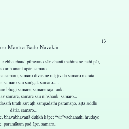
13
ro Mantra Baḍo Navakār
 e chhe chaud pūravano sār; ehanā mahimano nahi pār,
no arth anant apār. samaro...
samaro, samaro divas ne rāt; jīvatā samaro maratā
, samaro sau saṁgāt. samaro.....
are bhogi samare, samare rājā rank;
av samare, samare sau nihshank. samaro...
dasath tirath sar; āṭh sampadāthī paramāņo, aṣta siddhi
dātār. samaro...
e, bhavabhavanā duḥkh kāpe; “vir”vachanathi hrudaye
e, paramātam pad āpe. samaro...