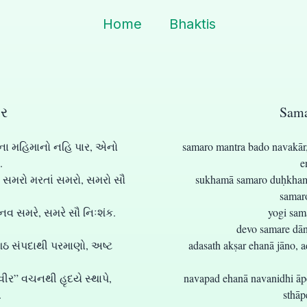
Home
Bhaktis
ાર
Sama
હના મહિમાનો નહિ પાર, એનો
samaro mantra bado navakār,
.
e
ં સમરો મરતાં સમરો, સમરો સૌ
sukhamā samaro duḥkhamā 
samaro
ાનવ સમરે, સમરે સૌ નિઃશંક.
yogi sam
devo samare dān
સંપદાથી પરમાણો, અષ્ટ
adasath akṣar ehanā jāno, a
ર” વચનથી હૃદયે સ્થાપે,
navapad ehanā navanidhi āp
.
sthāp