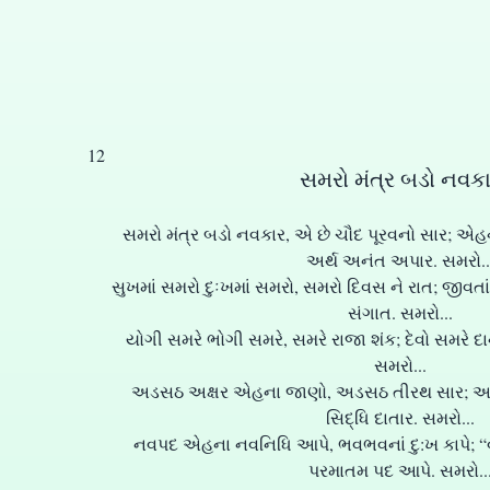
12
સમરો મંત્ર બડો નવક
સમરો મંત્ર બડો નવકાર, એ છે ચૌદ પૂરવનો સાર; એ
અર્થ અનંત અપાર. સમરો..
સુખમાં સમરો દુઃખમાં સમરો, સમરો દિવસ ને રાત; જીવતા
સંગાત. સમરો...
યોગી સમરે ભોગી સમરે, સમરે રાજા શંક; દેવો સમરે દ
સમરો...
અડસઠ અક્ષર એહના જાણો, અડસઠ તીરથ સાર; આઠ 
સિદ્ધિ દાતાર. સમરો...
નવપદ એહના નવનિધિ આપે, ભવભવનાં દુ:ખ કાપે; “વી
પરમાતમ પદ આપે. સમરો..