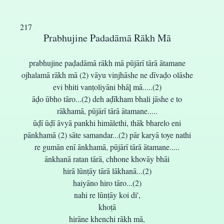
217
Prabhujine Padadāmā Rākh Mā
prabhujine paḍadāmā rākh mā pūjārī tārā ātamane
ojhalamā rākh mā (2) vāyu vinjhāshe ne dīvaḍo olāshe
evi bhiti vanṭoliyāni bhāļ mā.....(2)
āḍo ūbho tāro...(2) deh aḍīkham bhali jāshe e to
rākhamā, pūjārī tārā ātamane.....
ūḍī ūḍī āvyā pankhi himālethi, thāk bharelo eni
pānkhamā (2) sāte samandar...(2) pār karyā toye nathi
re gumān enī ānkhamā, pūjārī tārā ātamane.....
ānkhanā ratan tārā, chhone khovāy bhāi
hirā lūnṭāy tārā lākhanā...(2)
haiyāno hiro tāro...(2)
nahi re lūnṭāy koi di',
khoṭā
hirāne khenchi rākh mā,