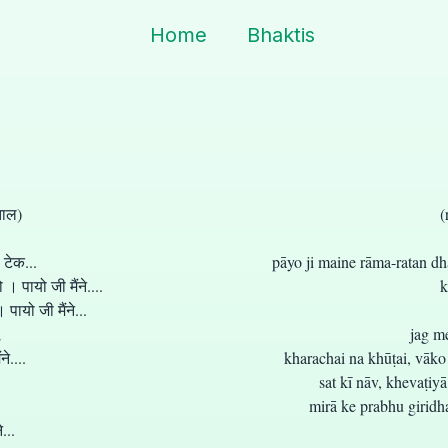
Home
Bhaktis
ताल)
(
 टेक...
pāyo ji maine rāma-ratan dh
। पायो जी मैंने....
k
ायो जी मैंने...
;
jag me
े....
kharachai na khūṭai, vāko 
sat kī nāv, khevaṭiyā
mirā ke prabhu giridha
...