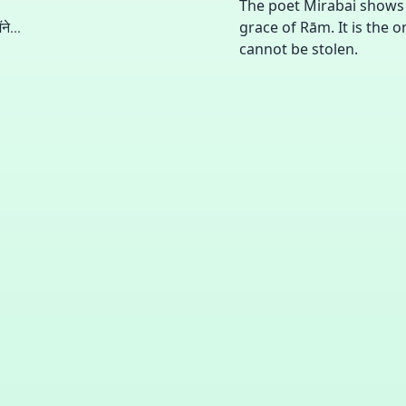
The poet Mirabai shows u
े...
grace of Rām. It is the 
cannot be stolen.