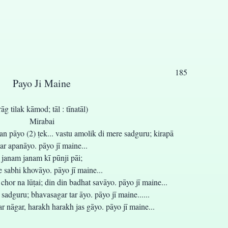
185
Payo Ji Maine
rāg tilak kāmod; tāl : tīnatāl)
Mirabai
an pāyo (2) ṭek... vastu amolik di mere sadguru; kirapā
ar apanāyo. pāyo jī maine...
janam janam kī pūnji pāi;
 sabhi khovāyo. pāyo jī maine...
chor na lūṭai; din din badhat savāyo. pāyo jī maine...
 sadguru; bhavasagar tar āyo. pāyo jī maine......
r nāgar, harakh harakh jas gāyo. pāyo jī maine...