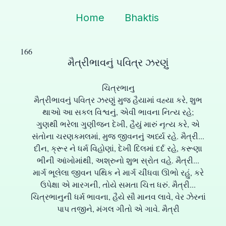
Home
Bhaktis
166
મૈત્રીભાવનું પવિત્ર ઝરણું
ચિત્રભાનુ
મૈત્રીભાવનું પવિત્ર ઝરણું મુજ હૈયામાં વહ્યા કરે, શુભ
થાઓ આ સકલ વિશ્વનું, એવી ભાવના નિત્ય રહે;
ગુણથી ભરેલા ગુણીજન દેખી, હૈયું મારું નૃત્ય કરે, એ
સંતોના ચરણકમલમાં, મુજ જીવનનું અર્ધ્ય રહે. મૈત્રી...
દીન, ક્રૂર ને ધર્મ વિહોણાં, દેખી દિલમાં દર્દ રહે, કરૂણા
ભીની આંખોમાંથી, અશ્રુનો શુભ સ્રોત વહે. મૈત્રી...
માર્ગ ભૂલેલા જીવન પથિક ને માર્ગ ચીંધવા ઊભો રહું, કરે
ઉપેક્ષા એ મારગની, તોયે સમતા ચિત્ત ધરું. મૈત્રી...
ચિત્રભાનુની ધર્મ ભાવના, હૈયે સૌ માનવ લાવે, વેર ઝેરનાં
પાપ તજીને, મંગલ ગીતો એ ગાવે. મૈત્રી