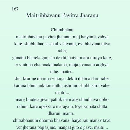
167
Maitribhāvanu Pavitra Jharaṇu
Chitrabhānu
maitribhāvanu pavitra jharaņu, muj haiyāmā vahyā
kare, shubh thāo ā sakal vishvanu, evi bhāvanā nitya
rahe;
guṇathi bharela guṇījan dekhi, haiyu māru nrūtya kare,
e santonā charaṇakamalamā, muja jīvananu arghya
rahe. maitrī...
dīn, krūr ne dharma vihoṇā, dekhi dilamā dard rahe,
karūṇā bhīnī ānkhomānthi, ashruno shubh strot vahe.
maitri...
mārg bhūlelā jīvan pathik ne märg chindhavā ūbho
rahun, kare upekśā e māraganī, toye samatā chitta
dharūn. maitri...
chitrabhānuni dharma bhāvanā, haiye sau mānav lāve,
ver jheranā pāp tajine, mangal gito e gāve. maitri...