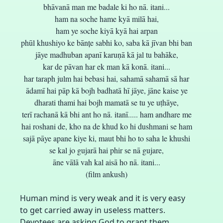
bhāvanā man me badale ki ho nā. itani...
ham na soche hame kyā milā hai,
ham ye soche kiyā kyā hai arpan
phūl khushiyo ke bānțe sabhi ko, saba kā jīvan bhi ban
jāye madhuban apanī karuṇā kā jal tu bahāke,
kar de pāvan har ek man kā konā. itani...
har taraph julm hai bebasi hai, sahamā sahamā sā har
ādamī hai pāp kā bojh badhatā hī jāye, jāne kaise ye
dharati thami hai bojh mamatā se tu ye uṭhāye,
terī rachanā kā bhi ant ho nā. itanī..... ham andhare me
hai roshani de, kho na de khud ko hi dushmani se ham
sajā pāye apane kiye ki, maut bhi ho to saha le khushi
se kal jo gujarā hai phir se nā gujare,
āne vālā vah kal aisā ho nā. itani...
(film ankush)
Human mind is very weak and it is very easy
to get carried away in useless matters.
Devotees are asking God to grant them