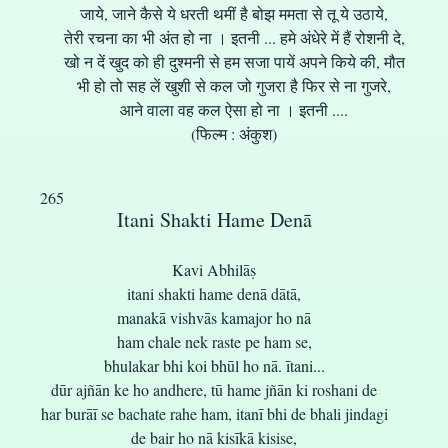
जाये, जाने कैसे ये धरती थमीं है बोझ ममता से तू ये उठाये,
तेरी रचना का भी अंत हो ना । इतनी ... हमे अंधेरे में हैं रोशनी दे,
खो न दें खुद को ही दुश्मनी से हम सजा पायें अपने किये की, मौत
भी हो तो सह लें खुशी से कल जो गुजरा है फिर से ना गुजरे,
आने वाला वह कल ऐसा हो ना । इतनी ....
(फिल्म : अंकुश)
265
Itani Shakti Hame Denā
Kavi Abhilāṣ
itani shakti hame denā dātā,
manakā vishvās kamajor ho nā
ham chale nek raste pe ham se,
bhulakar bhi koi bhūl ho nā. ītani...
dūr ajñān ke ho andhere, tū hame jñān ki roshani de
har burāī se bachate rahe ham, itanī bhi de bhali jindagi
de bair ho nā kisīkā kisise,