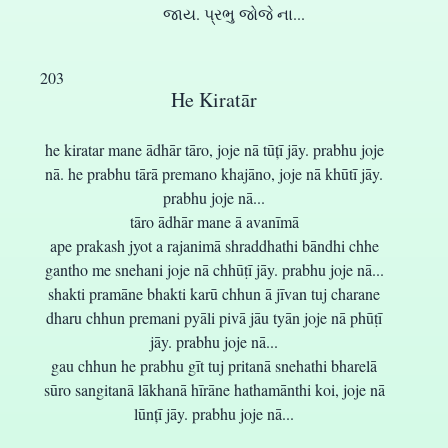
જાય. પ્રભુ જોજે ના...
203
He Kiratār
he kiratar mane ādhār tāro, joje nā tūțī jāy. prabhu joje
nā. he prabhu tārā premano khajāno, joje nā khūtī jāy.
prabhu joje nā...
tāro ādhār mane ā avanīmā
ape prakash jyot a rajanimā shraddhathi bāndhi chhe
gantho me snehani joje nā chhūṭī jāy. prabhu joje nā...
shakti pramāne bhakti karū chhun ā jīvan tuj charane
dharu chhun premani pyāli pivā jāu tyān joje nā phūṭī
jāy. prabhu joje nā...
gau chhun he prabhu gīt tuj pritanā snehathi bharelā
sūro sangitanā lākhanā hīrāne hathamānthi koi, joje nā
lūnțī jāy. prabhu joje nā...