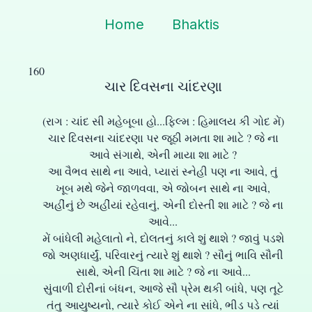
Home
Bhaktis
160
ચાર દિવસના ચાંદરણા
(રાગ : ચાંદ સી મહેબૂબા હો...ફિલ્મ : હિમાલય કી ગોદ મેં)
ચાર દિવસના ચાંદરણા પર જૂઠી મમતા શા માટે ? જે ના
આવે સંગાથે, એની માયા શા માટે ?
આ વૈભવ સાથે ના આવે, પ્યારાં સ્નેહી પણ ના આવે, તું
ખૂબ મથે જેને જાળવવા, એ જોબન સાથે ના આવે,
અહીંનું છે અહીંયાં રહેવાનું, એની દોસ્તી શા માટે ? જે ના
આવે...
મેં બાંધેલી મહેલાતો ને, દોલતનું કાલે શું થાશે ? જાવું પડશે
જો અણધાર્યું, પરિવારનું ત્યારે શું થાશે ? સૌનું ભાવિ સૌની
સાથે, એની ચિંતા શા માટે ? જે ના આવે...
સુંવાળી દોરીનાં બંધન, આજે સૌ પ્રેમ થકી બાંધે, પણ તૂટે
તંતુ આયુષ્યનો, ત્યારે કોઈ એને ના સાંધે, ભીડ પડે ત્યાં