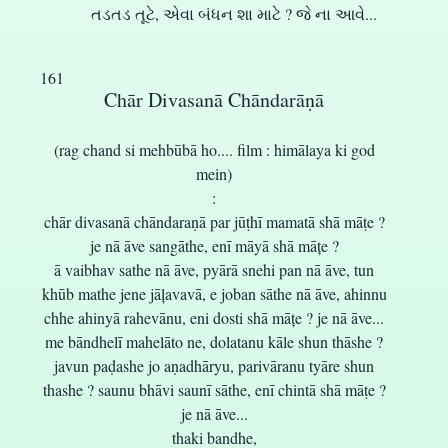
તડતડ તૂટે, એવા બંધન શા માટે ? જે ના આવે...
161
Chār Divasanā Chāndarāṇā
(rag chand si mehbūbā ho.... film : himālaya ki god
mein)
:
chār divasanā chāndaraṇā par jūṭhī mamatā shā māṭe ?
je nā āve sangāthe, enī māyā shā māțe ?
ā vaibhav sathe nā āve, pyārā snehi pan nā āve, tun
khūb mathe jene jāļavavā, e joban sāthe nā āve, ahinnu
chhe ahinyā rahevānu, eni dosti shā māțe ? je nā āve...
me bāndhelī mahelāto ne, dolatanu kāle shun thāshe ?
javun paḍashe jo aṇadhāryu, parivāranu tyāre shun
thashe ? saunu bhāvi saunī sāthe, enī chintā shā māṭe ?
je nā āve...
thaki bandhe,