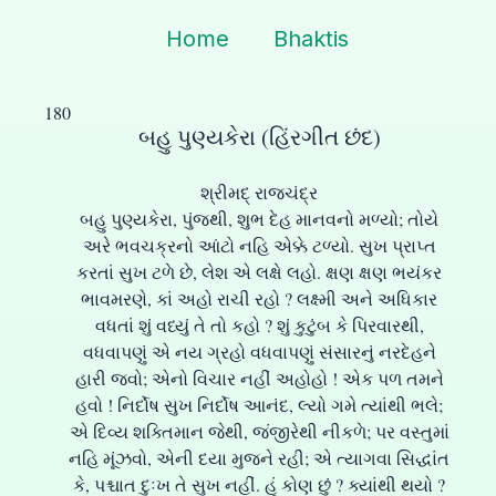
Home
Bhaktis
180
બહુ પુણ્યકેરા (હિંરગીત છંદ)
શ્રીમદ્ રાજચંદ્ર
બહુ પુણ્યકેરા, પુંજથી, શુભ દેહ માનવનો મળ્યો; તોયે
અરે ભવચક્રનો આંટો નહિ એક્કે ટળ્યો. સુખ પ્રાપ્ત
કરતાં સુખ ટળે છે, લેશ એ લક્ષે લહો. ક્ષણ ક્ષણ ભયંકર
ભાવમરણે, કાં અહો રાચી રહો ? લક્ષ્મી અને અધિકાર
વધતાં શું વધ્યું તે તો કહો ? શું કુટુંબ કે પિરવારથી,
વધવાપણું એ નય ગ્રહો વધવાપણું સંસારનું નરદેહને
હારી જવો; એનો વિચાર નહીં અહોહો ! એક પળ તમને
હવો ! નિર્દોષ સુખ નિર્દોષ આનંદ, લ્યો ગમે ત્યાંથી ભલે;
એ દિવ્ય શક્તિમાન જેથી, જંજીરેથી નીકળે; પર વસ્તુમાં
નહિ મૂંઝવો, એની દયા મુજને રહી; એ ત્યાગવા સિદ્ધાંત
કે, પશ્ચાત દુઃખ તે સુખ નહીં. હું કોણ છું ? ક્યાંથી થયો ?