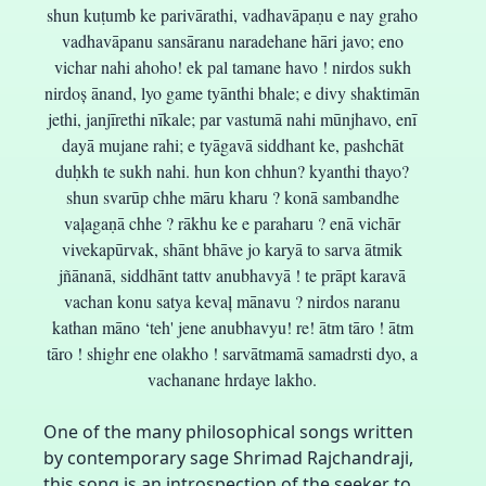
shun kuṭumb ke parivārathi, vadhavāpaṇu e nay graho
vadhavāpanu sansāranu naradehane hāri javo; eno
vichar nahi ahoho! ek pal tamane havo ! nirdos sukh
nirdoș ānand, lyo game tyānthi bhale; e divy shaktimān
jethi, janjīrethi nīkale; par vastumā nahi mūnjhavo, enī
dayā mujane rahi; e tyāgavā siddhant ke, pashchāt
duḥkh te sukh nahi. hun kon chhun? kyanthi thayo?
shun svarūp chhe māru kharu ? konā sambandhe
vaļagaṇā chhe ? rākhu ke e paraharu ? enā vichār
vivekapūrvak, shānt bhāve jo karyā to sarva ātmik
jñānanā, siddhānt tattv anubhavyā ! te prāpt karavā
vachan konu satya kevaļ mānavu ? nirdos naranu
kathan māno ‘teh' jene anubhavyu! re! ātm tāro ! ātm
tāro ! shighr ene olakho ! sarvātmamā samadrsti dyo, a
vachanane hrdaye lakho.
One of the many philosophical songs written
by contemporary sage Shrimad Rajchandraji,
this song is an introspection of the seeker to