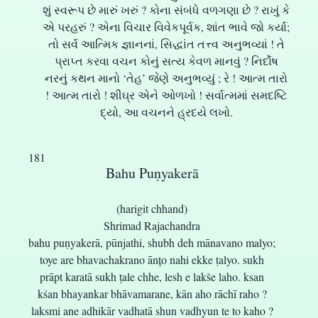
શું સ્વરૂપ છે મારું ખરું ? કોના સંબંધે વળગણા છે ? રાખું કે
એ પરહરું ? એના વિચાર વિવેકપૂર્વક, શાંત ભાવે જો કર્યા;
તો સર્વ આત્મિક જ્ઞાનનાં, સિદ્ધાંત તત્ત્વ અનુભવ્યાં ! તે
પ્રાપ્ત કરવા વચન કોનું સત્ય કેવળ માનવું ? નિર્દોષ
નરનું કથન માનો ‘તેહ’ જેણે અનુભવ્યું ; રે ! આત્મ તારો
! આત્મ તારો ! શીઘ્ર એને ઓળખો ! સર્વાત્મમાં સમદષ્ટિ
દ્યો, આ વચનને હ્રદયે લખો.
181
Bahu Puṇyakerā
(harigit chhand)
Shrimad Rajachandra
bahu puṇyakerā, pūnjathi, shubh deh mānavano malyo;
toye are bhavachakrano ānțo nahi ekke ṭalyo. sukh
prāpt karatā sukh ṭale chhe, lesh e lakše laho. ksan
kśan bhayankar bhāvamarane, kān aho rāchī raho ?
laksmi ane adhikār vadhatā shun vadhyun te to kaho ?