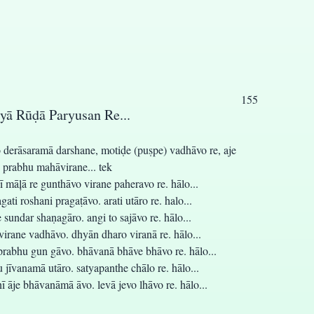
155
yā Rūḍā Paryusan Re...
o derāsaramā darshane, motiḍe (puṣpe) vadhāvo re, aje
prabhu mahāvirane... tek
 māļā re gunthāvo virane paheravo re. hālo...
ti roshani pragaṭāvo. arati utāro re. halo...
e sundar shaṇagāro. angi to sajāvo re. hālo...
virane vadhāvo. dhyān dharo viranā re. hālo...
rabhu gun gāvo. bhāvanā bhāve bhāvo re. hālo...
jīvanamā utāro. satyapanthe chālo re. hālo...
 āje bhāvanāmā āvo. levā jevo lhāvo re. hālo...