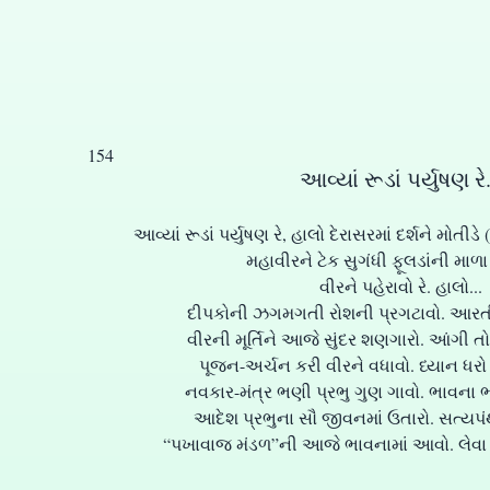
154
આવ્યાં રૂડાં પર્યુષણ રે.
આવ્યાં રૂડાં પર્યુષણ રે, હાલો દેરાસરમાં દર્શને મોતીડે 
મહાવીરને ટેક સુગંધી ફૂલડાંની માળા ર
વીરને પહેરાવો રે. હાલો...
દીપકોની ઝગમગતી રોશની પ્રગટાવો. આરતી ઉ
વીરની મૂર્તિને આજે સુંદર શણગારો. આંગી તો 
પૂજન-અર્ચન કરી વીરને વધાવો. ધ્યાન ધરો વી
નવકાર-મંત્ર ભણી પ્રભુ ગુણ ગાવો. ભાવના ભાવ
આદેશ પ્રભુના સૌ જીવનમાં ઉતારો. સત્યપંથે 
“પખાવાજ મંડળ”ની આજે ભાવનામાં આવો. લેવા જેવ