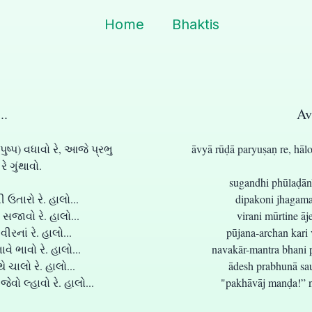
Home
Bhaktis
..
Av
(પુષ્પ) વધાવો રે, આજે પ્રભુ
āvyā rūḍā paryuṣaṇ re, hāl
ે ગુંથાવો.
sugandhi phūlaḍānī
તારો રે. હાલો...
dipakoni jhagamaga
સજાવો રે. હાલો...
virani mūrtine āj
રનાં રે. હાલો...
pūjana-archan kari 
ે ભાવો રે. હાલો...
navakār-mantra bhani p
ચાલો રે. હાલો...
ādesh prabhunā sau 
ો લ્હાવો રે. હાલો...
"pakhāvāj manḍa!” nī