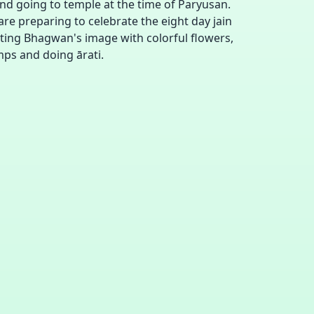
nd going to temple at the time of Paryusan.
re preparing to celebrate the eight day jain
ating Bhagwan's image with colorful flowers,
mps and doing ārati.