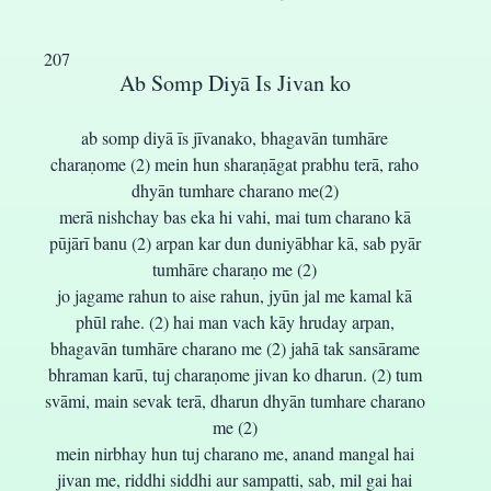
207
Ab Somp Diyā Is Jivan ko
ab somp diyā īs jīvanako, bhagavān tumhāre
charaṇome (2) mein hun sharaṇāgat prabhu terā, raho
dhyān tumhare charano me(2)
merā nishchay bas eka hi vahi, mai tum charano kā
pūjārī banu (2) arpan kar dun duniyābhar kā, sab pyār
tumhāre charaṇo me (2)
jo jagame rahun to aise rahun, jyūn jal me kamal kā
phūl rahe. (2) hai man vach kāy hruday arpan,
bhagavān tumhāre charano me (2) jahā tak sansārame
bhraman karū, tuj charaṇome jivan ko dharun. (2) tum
svāmi, main sevak terā, dharun dhyān tumhare charano
me (2)
mein nirbhay hun tuj charano me, anand mangal hai
jivan me, riddhi siddhi aur sampatti, sab, mil gai hai